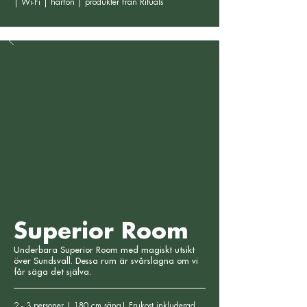
|
Wi-Fi | hårfön | produkter från Rituals
Superior Room
Underbara Superior Room med magiskt utsikt
över Sundsvall. Dessa rum är svårslagna om vi
får säga det själva.
2 - 3 personer | 180 cm säng| Frukost inkluderad