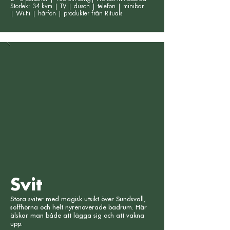
Storlek: 34 kvm | TV | dusch | telefon | minibar
|
Wi-Fi | hårfön | produkter från Rituals
Svit
Stora sviter med magisk utsikt över Sundsvall,
soffhörna och helt nyrenoverade badrum. Här
älskar man både att lägga sig och att vakna
upp.