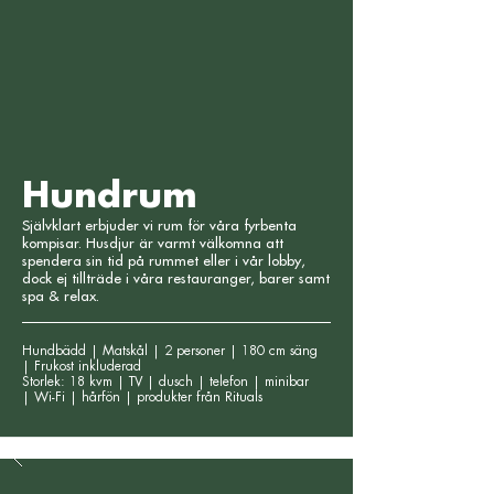
Hundrum
Självklart erbjuder vi rum för våra fyrbenta
kompisar. Husdjur är varmt välkomna att
spendera sin tid på rummet eller i vår lobby,
dock ej tillträde i våra restauranger, barer samt
spa & relax.
Hundbädd | Matskål | 2 personer | 180 cm säng
| Frukost inkluderad
Storlek: 18 kvm | TV | dusch | telefon | minibar
|
Wi-Fi | hårfön | produkter från Rituals