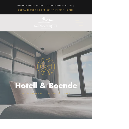
INCHECKNING: 16.00 - UTCHECKNING: 11.00 |
SÖDRA BERGET ÄR ETT KONTANTFRITT HOTELL
Hotell & Boende
DET UNDERBARA HOTELLET UPPE PÅ TOPPEN