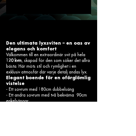
Den ultimata lyxsviten – en oas av
elegans och komfort
Välkommen till en extraordinär svit på hela
120 kvm
, skapad för den som söker det allra
bästa. Här möts stil och rymlighet i en
exklusiv atmosfär där varje detalj andas lyx.
Elegant boende för en oförglömlig
vistelse
- Ett sovrum med 180cm dubbelsäng
- Ett andra sovrum med två bekväma 90cm
enkelsängar
- Ett stort vardagsrum med soffa, tv och
middagsbord för 12 personer
- Lyxigt badrum med både badkar och dusch
– njut av en spa-liknande upplevelse
- Exklusiva bekvämligheter: minibar, ismaskin
och kaffemaskin för en förstklassig vistelse