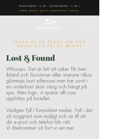
INCHECKNING: 16.00 - UTCHECKNING: 11.00 |
SÖDRA BERGET ÄR ETT KONTANTFRITT HOTELL
LYCKA ÄR EN FRÅGA OM GOD
HÄLSA OCH DÅLIGT MINNE
Lost & Found
Whoops. Det är lätt att saker får ben
ibland och försvinner eller snarare råkas
glömmas bort eftersom man har sovit i
en underbart skön säng och hängt på
spa. Men lugn, vi sparar allt som
upphittas på hotellet.
Vänligen fyll i formuläret nedan. Fyll i det
så noggrant som möjligt och se till att
din e-post och telefon blir rätt.
Vi återkommer så fort vi vet mer.