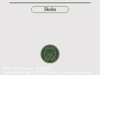
Skicka
Hotell Södra Berget - Sundsvall
Södra Stadsberget 1, 852 38 Sundsvall, Västernorrlands län,
Sverige|
+46 60 67 10 00
|
reception@sodraberget.com
Org.nr:
556660-1240
MEDIABANK
HOTELL SÖDRA BERGET REKOMMENDERAS
PÅ
KONFERENSANLÄGGNINGAR.SE