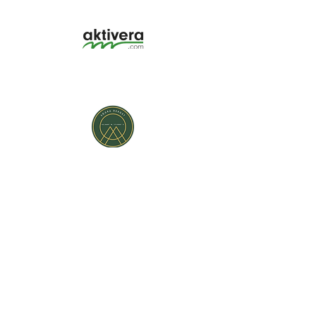
Hotell Södra Berget - Sundsvall
Södra Stadsberget 1, 852 38 Sundsvall, Västernorrlands län,
Sverige|
+46 60 67 10 00
|
reception@sodraberget.com
Org.nr:
556660-1240
MEDIABANK
HOTELL SÖDRA BERGET REKOMMENDERAS
PÅ
KONFERENSANLÄGGNINGAR.SE