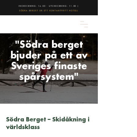
INCHECKNING: 16.00 - UTCHECKNING: 11.00 |
SÖDRA BERGET ÄR ETT KONTANTFRITT HOTELL
"Södra berget
bjuder på ett av
Sveriges finaste
spårsystem"
Södra Berget – Skidåkning i
världsklass