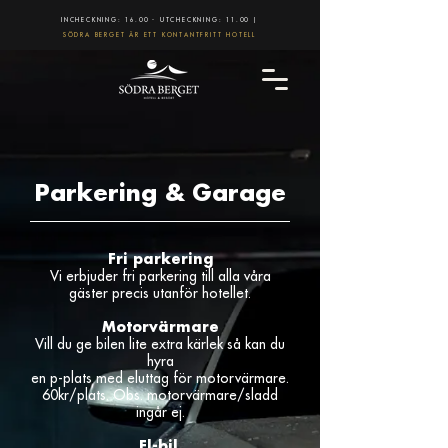
INCHECKNING: 16.00 - UTCHECKNING: 11.00 |
SÖDRA BERGET ÄR ETT KONTANTFRITT HOTELL
Parkering & Garage
Fri parkering
Vi erbjuder fri parkering till alla våra
gäster precis utanför hotellet.
Motorvärmare
Vill du ge bilen lite extra kärlek så kan du
hyra
en p-plats med eluttag för motorvärmare.
60kr/plats. Obs. motorvärmare/sladd
ingår ej.
El-bil.