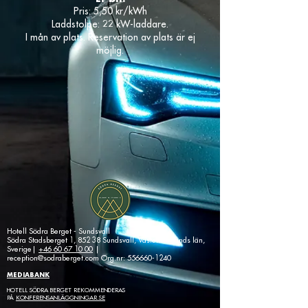
Pris: 5,50 kr/kWh
Laddstolpe: 22 kW-laddare.
I mån av plats. Reservation av plats är ej
möjlig.
Hotell Södra Berget - Sundsvall
Södra Stadsberget 1, 852 38 Sundsvall, Västernorrlands län,
Sverige|
+46 60 67 10 00
|
reception@sodraberget.com
Org.nr:
556660-1240
MEDIABANK
HOTELL SÖDRA BERGET REKOMMENDERAS
PÅ
KONFERENSANLÄGGNINGAR.SE