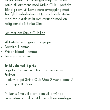
Vi på Hotell Södra Berget erbjuder nu ett
paket tillsammans med Strike Club – perfekt
för dig som vill kombinera avkoppling med
fartfylld underhållning. Njut av hotellvistelse
med fantastisk utsikt och avrunda med en
rolig stund på Strike Club.
Läs mer om Strike Club här
​Aktiviteter som går att välja på
Bowling 1 timme
Prison Island 1 timme
Lasergame 20 min
Inkluderat i pris:
Logi för 2 vuxna + 2 barn i superiorrum
Frukost
1 aktivitet på Strike Club Max 2 vuxna samt 2
barn, upp till 12 år
Ni kan själva välja om dom vill använda
aktiviteten på ankomstdagen alt avresedagen.