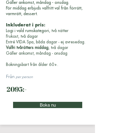
Gäller ankomst, måndag - onsdag.
För middag erbjuds valfritt val från förrätt,
varmrätt, dessert.
Inkluderat i pris:
Logi i vald rumskategori,
två nätter
Frukost, två dagar
Entré VIDA Spa, båda dagar - ej avresedag.
Valfri tvårätters middag
, två dagar
Gäller ankomst, måndag - onsdag
Bokningsbart från ålder 60+.
Från
per person
2095:-
Boka nu