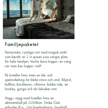
Familjepaketet
Fantastiska, rymliga rum med magisk utsikt
som består av 2 st queen size sängar plats
för hela familjen. Varför bara hoppa i en säng
när man kan hoppa i två?
På hotellet finns även en lek- och
spelavdelning för både stora och små. Biljard,
bollhav, bordtennis, rithörna, kiddie ride, air
hockey, gunga och div leksaker mm.
Vägg i vägg med hotellet finns en
aktivitetshall på 2200kvm. Strike Club
erbjuder bl.a. 16st bowlingbanor, laserhall,