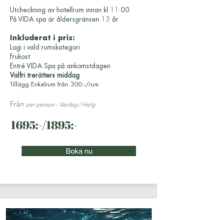
Utcheckning av hotellrum innan kl 11:00
På VIDA spa är åldersgränsen 13 år
Inkluderat i pris:
Logi i vald rumskategori
Frukost
Entré VIDA Spa på ankomstdagen
Valfri trerätters middag
Tillägg Enkelrum från 300:-/rum
Från
per person - Vardag / Helg
1695:-/1895:-
Boka nu