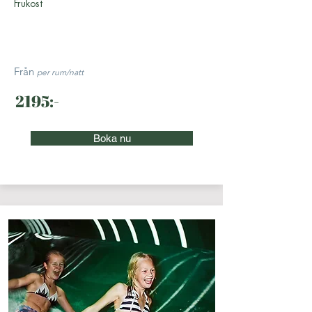
Frukost
Från
per rum/natt
2195:-
Boka nu