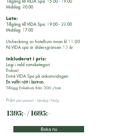
Tillgång till VIDA Spa:
15.00 - 19.00
Middag: 20.00
Late:
Tillgång till VIDA Spa:
19.00 - 22.00
Middag: 17.00
Utcheckning av hotellrum innan kl 11:00
På VIDA spa är åldersgränsen 13 år
Inkluderat i pris:
Logi i vald rumskategori
Frukost
Entré VIDA Spa på ankomstdagen
En valfri rätt i bistron.
Tillägg Enkelrum från 300:-/rum
Från
per person - Vardag / Helg
1395:- / 1695:-
Boka nu