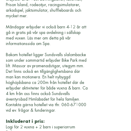
Prison Island, rodeotjur, racingsimulatorer,
arkadspel, jaktsimulator, shuffleboards och
mycket mer.
Måndagar erbjuder vi också barn 4-12 år att
gå in gratis på vår spa avdelning i sällskap
med vuxen. Läs mer om detta på vår
informationssida om Spa.
Bakom hotellet ligger Sundsvalls slalombacke
som under sommartid erbjuder Bike Park med
lift. Massor av promenadstigar, utegym mm.
Det finns också en tillgänglighetsbana där
man kan motionera. En helt nybyggd
höghöjdsbana ca 200m från hotellet där de
erbjuder aktiviteter för både vuxna & barn. Ca
4 km från oss finns också Sundsvalls
äventyrsbad Himlabadet för hela familjen.
Kontakta gärna hotellet via tfn:
060-671000
vid ev. frågor & funderingar.
Inkluderat i pris:
Logi för 2 vuxna + 2 barn i superiorrum