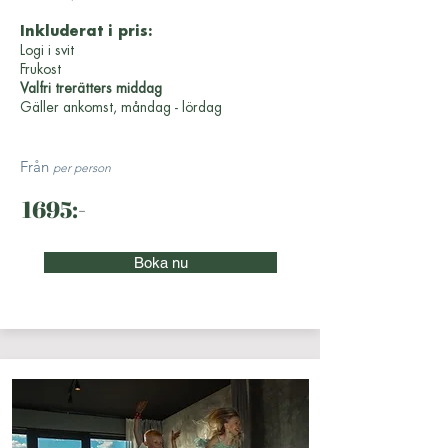
Inkluderat i pris:
Logi i svit
Frukost
Valfri trerätters middag
Gäller ankomst, måndag - lördag
Från
per person
1695:-
Boka nu