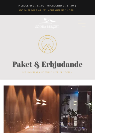
INCHECKNING: 16.00 - UTCHECKNING: 11.00 |
SÖDRA BERGET ÄR ETT KONTANTFRITT HOTELL
Paket & Erbjudande
DET UNDERBARA HOTELLET UPPE PÅ TOPPEN