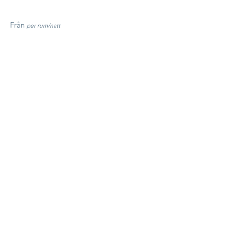
Från
per rum/natt
2195:-
Boka nu