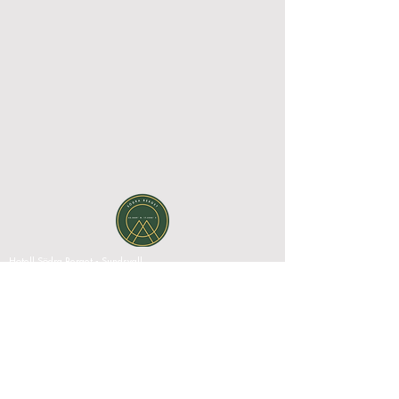
Hotell Södra Berget - Sundsvall
Södra Stadsberget 1, 852 38 Sundsvall, Västernorrlands län,
Sverige|
+46 60 67 10 00
|
reception@sodraberget.com
Org.nr:
556660-1240
MEDIABANK
HOTELL SÖDRA BERGET REKOMMENDERAS
PÅ
KONFERENSANLÄGGNINGAR.SE