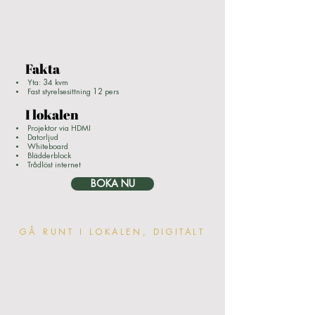
Fakta
Yta: 34 kvm
Fast styrelsesittning 12 pers
I lokalen
Projektor via HDMI
Datorljud
Whiteboard
Blädderblock
Trådlöst internet
BOKA NU
GÅ RUNT I LOKALEN, DIGITALT