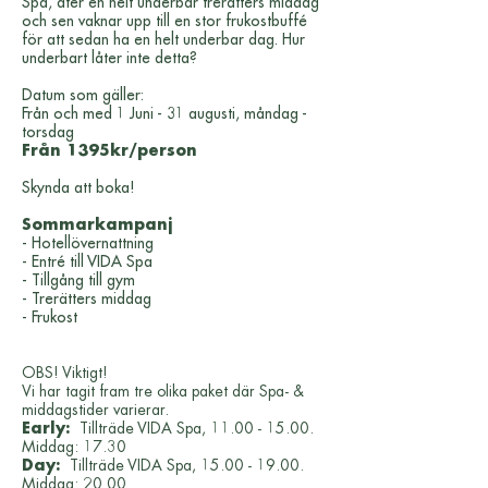
Spa, äter en helt underbar trerätters middag
och sen vaknar upp till en stor frukostbuffé
för att sedan ha en helt underbar dag. Hur
underbart låter inte detta?
Datum som gäller:
Från och med 1 Juni - 31 augusti, måndag -
torsdag
Från 1395kr/person
Skynda att boka!
Sommarkampanj
- Hotellövernattning
- Entré till VIDA Spa
- Tillgång till gym
- Trerätters middag
- Frukost
OBS! Viktigt!
Vi har tagit fram tre olika paket där Spa- &
middagstider varierar.
Early:
Tillträde VIDA Spa,
11.00 - 15.00
.
Middag: 17.30
Day:
Tillträde VIDA Spa,
15.00 - 19.00
.
Middag: 20.00