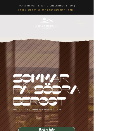
INCHECKNING: 16.00 - UTCHECKNING: 11.00 |
SÖDRA BERGET ÄR ETT KONTANTFRITT HOTELL
DEN MAGISKA SOMMAREN I SUNDSVALL 2026
Boka här