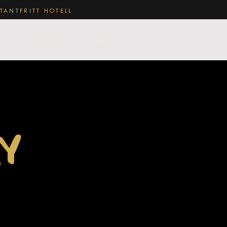
TANTFRITT HOTELL
ryck
Strike Club
Presentkort
Y