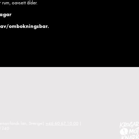
r rum, oavsett ålder.
dagar
e av/ombokningsbar.
ernorrlands län, Sverige|
+46 60 67 10 00
|
-1240