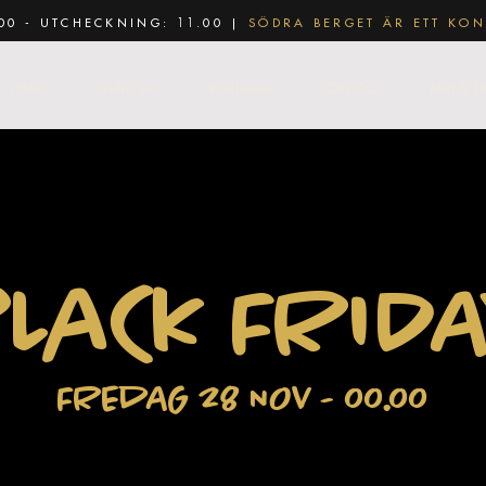
00 - UTCHECKNING: 11.00 |
SÖDRA BERGET ÄR ETT KON
Hotell
Vida Spa
Konferens
Om Oss
Mat & D
BLaCk FRIDA
FREdAG 28 NOV - 00.00