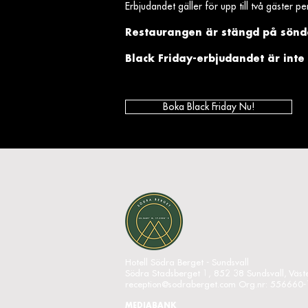
Erbjudandet gäller för upp till två gäster pe
Restaurangen är stängd på sön
Black Friday-erbjudandet är int
Boka Black Friday Nu!
Hotell Södra Berget - Sundsvall
Södra Stadsberget 1, 852 38 Sundsvall, Väst
reception@sodraberget.com
Org.nr: 556660
MEDIABANK