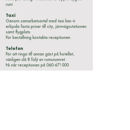
runt.
Taxi
Genom samarbetsavtal med taxi kan vi
erbjuda fasta priser till city, järnvägsstationen
samt flygplats.
För beställning kontakta receptionen.
Telefon
För att ringa till annan gäst på hotellet,
vänligen slå 8 följt av rumsnumret.
Ni når receptionen på
060-671000
Utcheckning
Rummen kan disponeras fram till
11.00, alla dagar.
Värdeföremål
Hotellet ansvarar ej för värdeföremål som
lämnats kvar på
rummet.
Rökning
Hela hotellet är rökfritt.