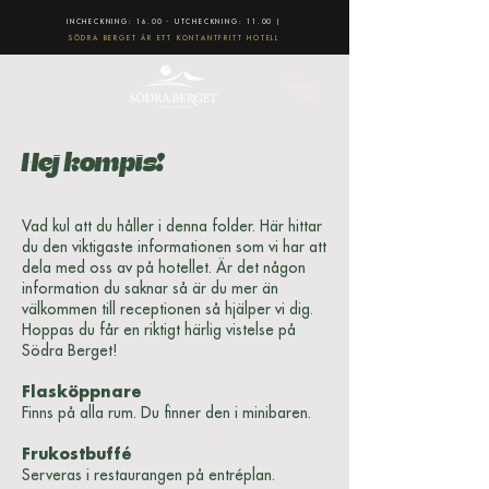
INCHECKNING: 16.00 - UTCHECKNING: 11.00 |
SÖDRA BERGET ÄR ETT KONTANTFRITT HOTELL
Hej kompis!
Vad kul att du håller i denna folder. Här hittar
du den viktigaste informationen som vi har att
dela med oss av på hotellet. Är det någon
information du saknar så är du mer än
välkommen till receptionen så hjälper vi dig.
Hoppas du får en riktigt härlig vistelse på
Södra Berget!
Flasköppnare
Finns på alla rum. Du finner den i minibaren.
Frukostbuffé
Serveras i restaurangen på entréplan.