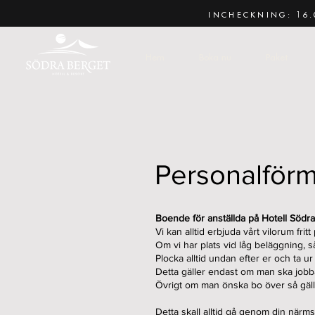
INCHECKNING: 16.
Hem
Boka nu
Paket
Personalför
Boende för anställda på Hotell Södra 
Vi kan alltid erbjuda vårt vilorum fri
Om vi har plats vid låg beläggning, s
Plocka alltid undan efter er och ta
Detta gäller endast om man ska jobba 
Övrigt om man önska bo över så gälle
Detta skall alltid gå genom din närms