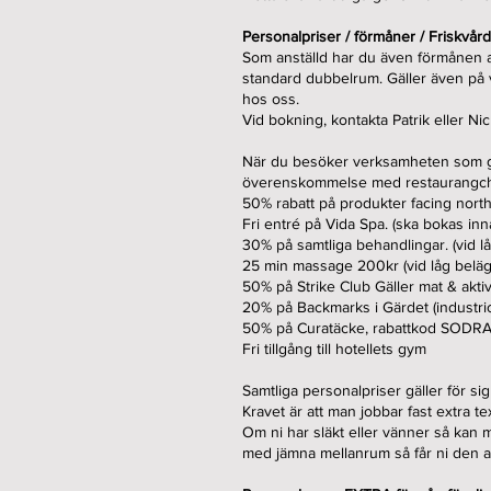
Personalpriser / förmåner / Friskvård
Som anställd har du även förmånen att
standard dubbelrum. Gäller även på v
hos oss.
Vid bokning, kontakta Patrik eller Nic
När du besöker verksamheten som gäst
överenskommelse med restaurangch
50% rabatt på produkter facing north 
Fri entré på Vida Spa. (ska bokas in
30% på samtliga behandlingar. (vid lå
25 min massage 200kr (vid låg belägg
50% på Strike Club Gäller mat & aktiv
20% på Backmarks i Gärdet (industr
50% på Curatäcke, rabattkod SOD
Fri tillgång till hotellets gym
Samtliga personalpriser gäller för si
Kravet är att man jobbar fast extra 
Om ni har släkt eller vänner så kan
med jämna mellanrum så får ni den av