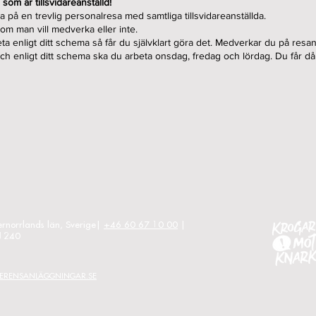
om är tillsvidareanställd!
ka på en trevlig personalresa med samtliga tillsvidareanställda.
v om man vill medverka eller inte.
a enligt ditt schema så får du självklart göra det. Medverkar du på resan,
och enligt ditt schema ska du arbeta onsdag, fredag och lördag. Du får då
ernorrlands län, Sverige|
+46 60 67 10 00
|
-1240
ERENSANLÄGGNINGAR.SE