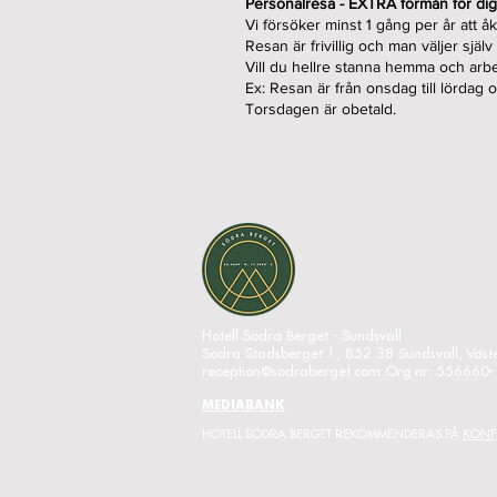
Personalresa - EXTRA förmån för dig s
Vi försöker minst 1 gång per år att å
Resan är frivillig och man väljer själ
Vill du hellre stanna hemma och arbet
Ex: Resan är från onsdag till lördag 
Torsdagen är obetald.
Hotell Södra Berget - Sundsvall
Södra Stadsberget 1, 852 38 Sundsvall, Väst
reception@sodraberget.com
Org.nr: 556660
MEDIABANK
HOTELL SÖDRA BERGET REKOMMENDERAS PÅ
KONF