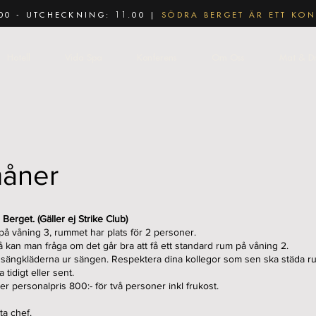
00 - UTCHECKNING: 11.00 |
SÖDRA BERGET ÄR ETT KON
Hotell
Vida Spa
Konferens
Om Oss
Mat & D
måner
Berget. (Gäller ej Strike Club)
tt på våning 3, rummet har plats för 2 personer.
å kan man fråga om det går bra att få ett standard rum på våning 2.
 ur sängkläderna ur sängen. Respektera dina kollegor som sen ska städa 
tidigt eller sent.
r personalpris 800:- för två personer inkl frukost.
ta chef.