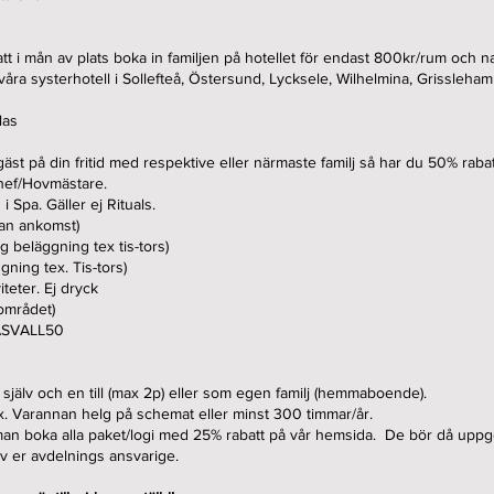
 i mån av plats boka in familjen på hotellet för endast 800kr/rum och nat
åra systerhotell i Sollefteå, Östersund, Lycksele, Wilhelmina, Grissleha
las
 på din fritid med respektive eller närmaste familj så har du 50% rabatt 
ef/Hovmästare.
i Spa. Gäller ej Rituals.
nan ankomst)
g beläggning tex tis-tors)
ning tex. Tis-tors)
iteter. Ej dryck
iområdet)
RASVALL50
g själv och en till (max 2p) eller som egen familj (hemmaboende).
tex. Varannan helg på schemat eller minst 300 timmar/år.
 man boka alla paket/logi med 25% rabatt på vår hemsida. De bör då up
 er avdelnings ansvarige. ​