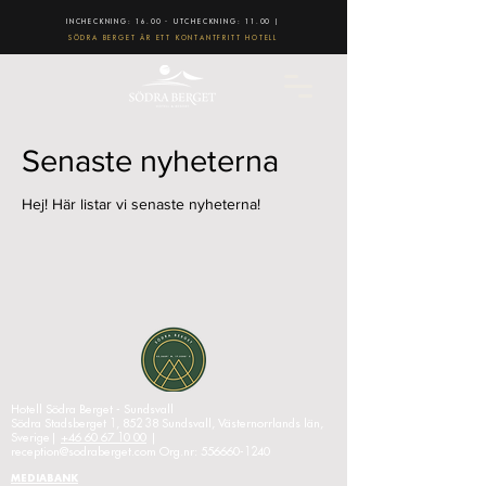
INCHECKNING: 16.00 - UTCHECKNING: 11.00 |
SÖDRA BERGET ÄR ETT KONTANTFRITT HOTELL
Senaste nyheterna
Hej! Här listar vi senaste nyheterna!
Hotell Södra Berget - Sundsvall
Södra Stadsberget 1, 852 38 Sundsvall, Västernorrlands län,
Sverige|
+46 60 67 10 00
|
reception@sodraberget.com
Org.nr:
556660-1240
MEDIABANK