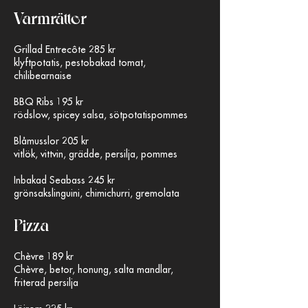
Varmrätter​
Grillad Entrecôte 285 kr
klyftpotatis, pestobakad tomat,
chilibearnaise
BBQ Ribs 195 kr
rödslow, spicey salsa, sötpotatispommes
Blåmusslor 205 kr
vitlök, vittvin, grädde, persilja, pommes
Inbakad Seabass 245 kr
grönsakslinguini, chimichurri, gremolata
Pizza
Chèvre 189 kr
Chèvre, betor, honung, salta mandlar,
friterad persilja