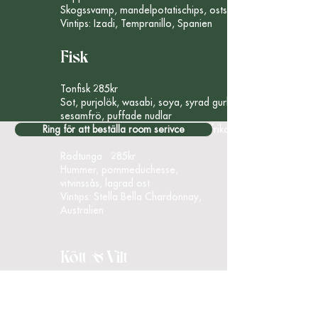
Skogssvamp, mandelpotatischips, ostströssel
Vintips: Izadi, Tempranillo, Spanien
Fisk
Tonfisk 285kr
Sot, purjolök, wasabi, soya, syrad gurka,
sesamfrö, puffade nudlar
Ring för att beställa room serivce
Vintips: Jordan Chenin Blanc, Sydafrika
Rödtunga 285kr
Hummer, pommeduchesse,
vitvinssås, lagrad ost
Vintips: Stella Bella Chardonnay,
Australien
Kött & Vilt
Oxfilé 320kr
Tournedos, potatisfondant, smörstekt bröd,
tartufatasky, brynt smör,