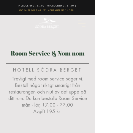
INCHECKNING: 16.00 - UTCHECKNING: 11.00 |
SÖDRA BERGET ÄR ETT KONTANTFRITT HOTELL
Room Service & Nom nom
HOTELL SÖDRA BERGET
Trevligt med room service säger vi.
Beställ något riktigt smarrigt från
restaurangen och njut av det uppe på
ditt rum. Du kan beställa Room Service
mån - lör,
17.00 - 22.00
Avgift 195 kr