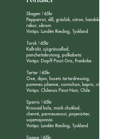
Skagen 165kr
Pepparrot, dill, gräslök, citron, handskalade
räkor, sikrom
Vintips: Lundén Riesling, Tyskland
Torsk 165kr
Kallrökt, sjögrässallad,
panchettakrutong, polkabeta
Vintips: Dopff Pinot Gris, Frankrike
Tartar 165kr
Oxe, dijon, husets tartardressing,
pommes julienne, cornichon, kapris, rödlök
Vintips: Chilensis Pinot Noir, Chile
Sparris 165kr
Krossad kola, mörk choklad,
chevré, parmesanost, pinjenötter,
sojamajonnäs
Vintips: Lundén Riesling, Tyskland
Soppa 165kr