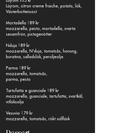
Löjrom 225 kr
Löjrom, citron creme fraiche, potatis, lök,
Västerbottensost
Mortadella 189 kr
mozzarella, pesto, mortadella, svarta
sesamfrön, pistagenötter
Nduja 189 kr
mozzarella, N'duja, tomatsås, honung,
buratina, salladslök, persiljeolja
Parma 189 kr
mozzarella, tomatsås,
parma, pesto
Tartufatta e guanciale 189 kr
mozzarella, guanciale, tartufatta, svartkål,
vitlöksolja
Vesuvio 179 kr
mozzarella, tomatsås,
rökt sidfläsk
Dessert