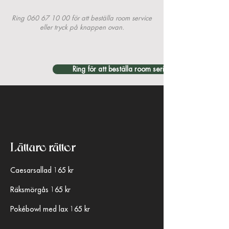
Ring
060 67 10 00
för att beställa room service
eller tryck på knappen ovan.
Ring för att beställa room serivce
Lättare rätter​
Caesarsallad 165 kr
Räksmörgås 165 kr
Pokébowl med lax 165 kr