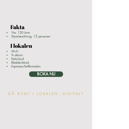
Fakta
Yta: 120 kvm
Styrelsesittning: 12 personer
I lokalen
Wi-Fi
Tv skärm
Datorljud
Blädderblock
Espresso/kaffemaskin
BOKA NU
GÅ RUNT I LOKALEN, DIGITALT