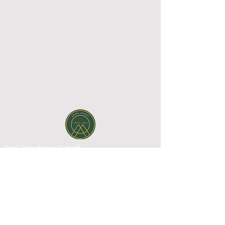
Hotell Södra Berget - Sundsvall
Södra Stadsberget 1, 852 38 Sundsvall, Västernorrlands län,
Sverige|
+46 60 67 10 00
|
reception@sodraberget.com
Org.nr:
556660-1240
MEDIABANK
HOTELL SÖDRA BERGET REKOMMENDERAS
PÅ
KONFERENSANLÄGGNINGAR.SE