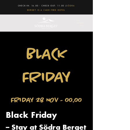
CHECK-IN: 16.00 - CHECK-OUT: 11.00 |
SÖDRA
BERGET IS A CASH-FREE HOTEL
BLACK
FRIDAY
FRIDAY 28 NOV - 00.00
Black Friday
– Stay at Södra Berget