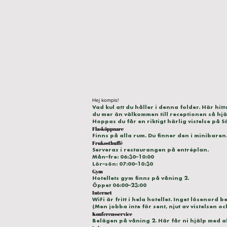
Hej kompis!
Vad kul att du håller i denna folder. Här hi
du mer än välkommen till receptionen så hjäl
Hoppas du får en riktigt härlig vistelse på 
Flasköppnare
Finns på alla rum. Du finner den i minibaren
Frukostbuffé
Serveras i restaurangen på entréplan.
Mån–fre: 06:30–10:00
Lör–sön: 07:00–10:30
Gym
Hotellets gym finns på våning 2.
Öppet 06:00–23:00
Internet
WiFi är fritt i hela hotellet. Inget lösenord 
(Men jobba inte för sent, njut av vistelsen oc
Konferensservice
Belägen på våning 2. Här får ni hjälp med a