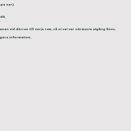
ppa ner).
:00.
.
nen vid dörren till varje rum, så ni vet var närmaste utgång finns.
igare information.