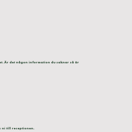
llet. Är det någon information du saknar så är
ni till receptionen.