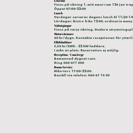
Lekrum
Finns på våning 1, mitt emot rum 126 (en tra
Öppet 07:00–22:00
Lunch
Vardagar serveras dagens lunch kl 11:30–14
Lördagar: Bistro från 12:00, ordinarie meny
Nödutgångar
Finns på varje våning. Studera utrymningspla
Motorvärmare
60 kr/dygn. Kontakta receptionen för ytterl
Elbilsladdare
5,50 kr/kWh · 22 kW-laddare.
I mån av plats. Reservation ej möjlig.
Reception / Concierge
Bemannad dygnet runt.
Ring 060-671 000
Room Service
Mån–tors 17:00–22:00.
Beställ via telefon: 060-67 10 00