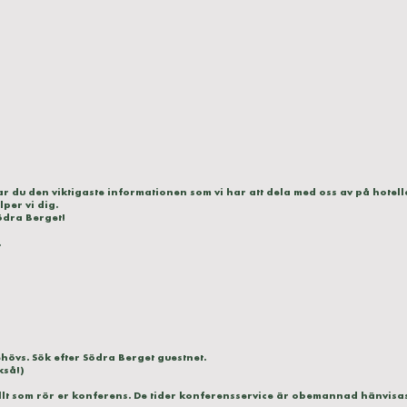
ttar du den viktigaste informationen som vi har att dela med oss av på hote
per vi dig.
Södra Berget!
.
behövs. Sök efter Södra Berget guestnet.
kså!)
llt som rör er konferens. De tider konferensservice är obemannad hänvisas 