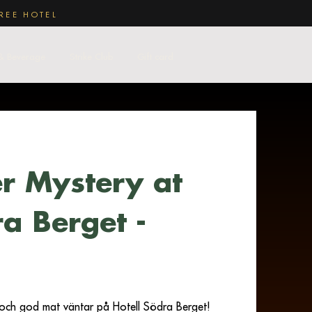
REE HOTEL
& Beverage
Strike Club
Gift card
r Mystery at
a Berget -
tt och god mat väntar på Hotell Södra Berget!