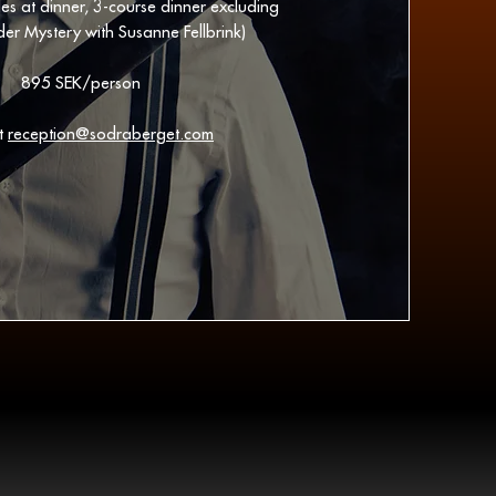
s at dinner, 3-course dinner excluding
der Mystery with Susanne Fellbrink)
895 SEK/person
t
reception@sodraberget.com