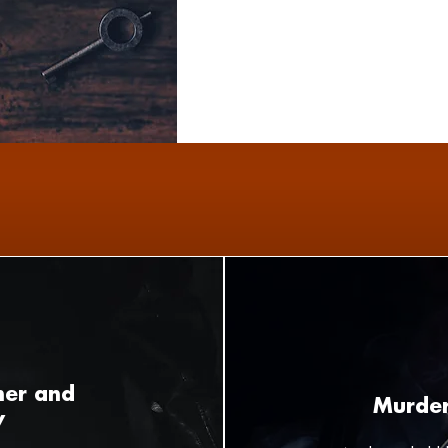
ner and
Murder
y