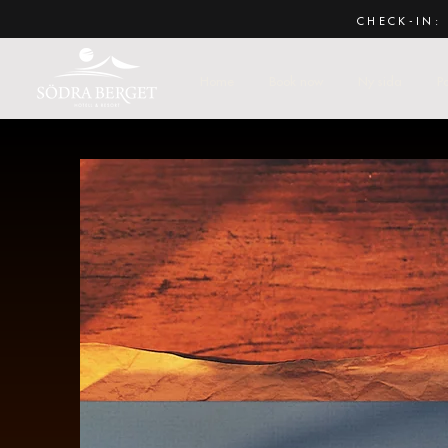
CHECK-IN: 
Home
Book now
Ny sida
P