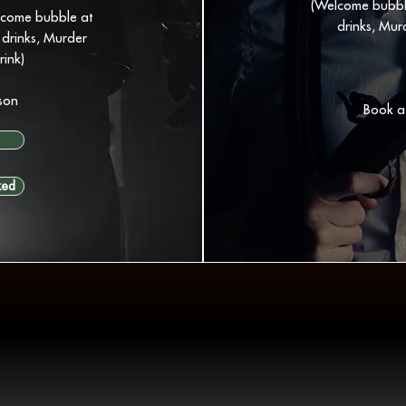
(Welcome bubble
lcome bubble at
drinks, Mur
 drinks, Murder
rink)
son
Book a
ked