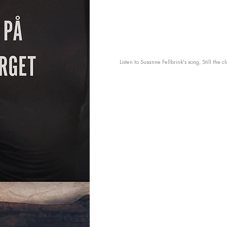
Listen to Susanne Fellbrink's song, Still the cl