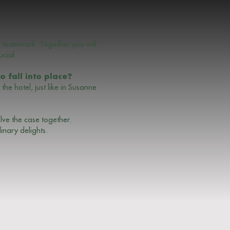
d teamwork. Together you will
cial.
 fall into place?
the hotel, just like in Susanne
olve the case together.
inary delights.