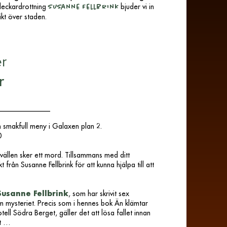
deckardrottning
bjuder vi in
Susanne Fellbrink
ikt över staden.
r
r
_______________
n smakfull meny i Galaxen plan 2.
00
kvällen sker ett mord. Tillsammans med ditt
 från Susanne Fellbrink för att kunna hjälpa till att
Susanne Fellbrink
, som har skrivit sex
 mysteriet. Precis som i hennes bok Än klämtar
ell Södra Berget, gäller det att lösa fallet innan
st …