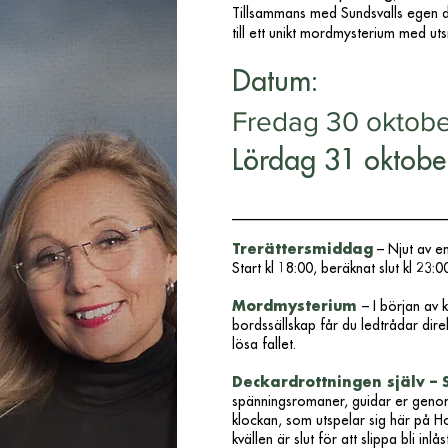
Tillsammans med Sundsvalls egen 
till ett unikt mordmysterium med uts
Datum:
Fredag 30 oktobe
Lördag 31 oktobe
______________________________
Trerättersmiddag
– Njut av e
Start kl 18:00, beräknat slut kl 23:
Mordmysterium
– I början av 
bordssällskap får du ledtrådar direkt
lösa fallet.
Deckardrottningen själv – 
spänningsromaner, guidar er genom
klockan, som utspelar sig här på Hot
kvällen är slut för att slippa bli inlå