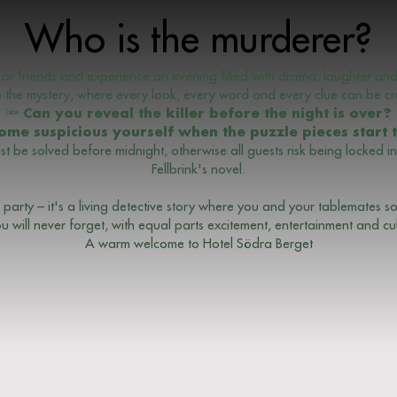
Who is the murderer?
y or friends and experience an evening filled with drama, laughter an
e the mystery, where every look, every word and every clue can be cru
🔦 Can you reveal the killer before the night is over?
ome suspicious yourself when the puzzle pieces start to
t be solved before midnight, otherwise all guests risk being locked in 
Fellbrink's novel.
er party – it's a living detective story where you and your tablemates s
 will never forget, with equal parts excitement, entertainment and cul
A warm welcome to Hotel Södra Berget