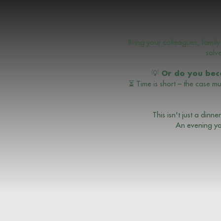
Bring your colleagues, famil
solv
💡 Or do you bec
⏳ Time is short – the case mus
This isn't just a dinn
An evening you