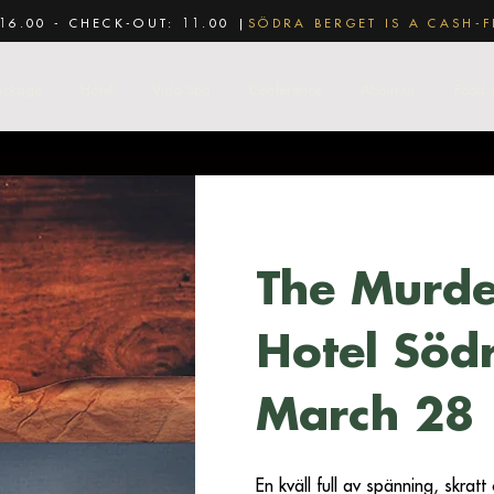
16.00 - CHECK-OUT: 11.00 |
SÖDRA BERGET IS A CASH-F
ackage
Hotel
Vida Spa
Conference
About us
Food 
The Murde
Hotel Södr
March 28
En kväll full av spänning, skra