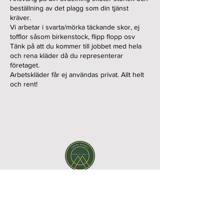
beställning av det plagg som din tjänst
kräver.
Vi arbetar i svarta/mörka täckande skor, ej
tofflor såsom birkenstock, flipp flopp osv
Tänk på att du kommer till jobbet med hela
och rena kläder då du representerar
företaget.
Arbetskläder får ej användas privat. Allt helt
och rent!
Hotel Södra Berget - Sundsvall
Södra Stadsberget 1, 852 38 Sundsvall, Västernorrland
County, Sweden| Phone:
+46 60 67 10 00
|
Email:
reception@sodraberget.com
Org. no:
556660-1240
MEDIA BANK