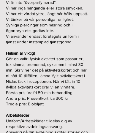
Vi är inte ”överparfymerad”.
Vi har inga hängande eller stora smycken.
Vi har ett vårdat yttre, långt hår hålls uppsatt.
Vi tänker på vår personliga renlighet.
Synliga piercingar som näsring och i
ögonbryn etc. godtas inte.
Vi använder endast företagets uniform i
tjänst under instämplad tjänstgöring.
Hälsan är viktig!
Gör en valfri fysisk aktivitet som passar er,
tex simma, promenad, cykla mm i minst 30
min. Skriv ner det på aktivitetskortet och när
ni nått 10 tillfällen, lämna ifyllt aktivitetskort i
Niclas fack i receptionen. När vi fått in 10
ifyllda aktivitetskort drar vi en vinnare.
Första pris: Valfri 50 min behandling
Andra pris: Presentkort Ica 300 kr
Tredje pris: Biobiljett
Arbetskläder
Uniform/Arbetskläder tilldelas dig av
respektive avdelningsansvarig.
Ansvarig på din avdelning sköter storlek och