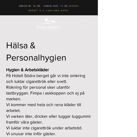
CHECK-IN: 16.00 - CHECK-OUT: 11.00 |
SÖDRA
BERGET IS A CASH-FREE HOTEL
Hälsa &
Personalhygien
Hygien & Arbetskläder
På Hotell Södra berget går vi inte omkring
och luktar cigarettrök eller svett.
Rökning för personal sker utanför
lastbryggan. Fimpa i askkoppen och ej på
marken.
Vi kommer med hela och rena kläder till
arbetet.
Vi varken äter, dricker eller tuggar tuggummi
framför våra gäster.
Vi luktar inte cigarettrök under arbetstid.
Vi snusar inte inför gäster.